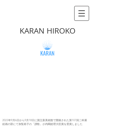
KARAN HIROKO
2023年9月6日から9月18日に国立新美術館で開催された第107回二科展

絵画の部にて加覧裕子の「讃歌」が内閣総理大臣賞を受賞しました